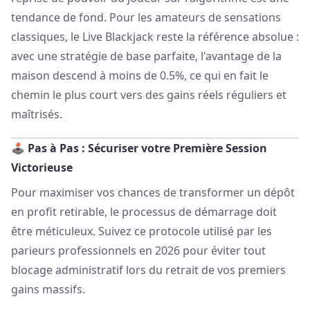
tendance de fond. Pour les amateurs de sensations
classiques, le Live Blackjack reste la référence absolue :
avec une stratégie de base parfaite, l'avantage de la
maison descend à moins de 0.5%, ce qui en fait le
chemin le plus court vers des gains réels réguliers et
maîtrisés.
🕹️ Pas à Pas : Sécuriser votre Première Session
Victorieuse
Pour maximiser vos chances de transformer un dépôt
en profit retirable, le processus de démarrage doit
être méticuleux. Suivez ce protocole utilisé par les
parieurs professionnels en 2026 pour éviter tout
blocage administratif lors du retrait de vos premiers
gains massifs.