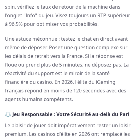
spin, vérifiez le taux de retour de la machine dans
l'onglet "Info" du jeu. Visez toujours un RTP supérieur
à 96.5% pour optimiser vos probabilités.
Une astuce méconnue : testez le chat en direct avant
même de déposer. Posez une question complexe sur
les délais de retrait vers la France. Si la réponse est
floue ou prend plus de 5 minutes, ne déposez pas. La
réactivité du support est le miroir de la santé
financière du casino. En 2026, l'élite du iGaming
français répond en moins de 120 secondes avec des
agents humains compétents.
⚖️ Jeu Responsable : Votre Sécurité au-delà du Pari
Le plaisir de jouer doit impérativement rester un loisir
premium. Les casinos d'élite en 2026 ont remplacé les