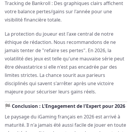
Tracking de Bankroll : Des graphiques clairs affichent
votre balance pertes/gains sur l'année pour une
visibilité financière totale.
La protection du joueur est l'axe central de notre
éthique de rédaction. Nous recommandons de ne
jamais tenter de "refaire ses pertes". En 2026, la
volatilité des jeux est telle qu'une mauvaise série peut
être dévastatrice si elle n'est pas encadrée par des
limites strictes. La chance sourit aux parieurs
disciplinés qui savent s'arrêter après une victoire
majeure pour sécuriser leurs gains réels.
🏁 Conclusion : L'Engagement de l'Expert pour 2026
Le paysage du iGaming français en 2026 est arrivé à
maturité. Il n'a jamais été aussi facile de jouer en toute