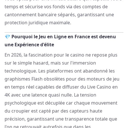
temps et sécurise vos fonds via des comptes de
cantonnement bancaire séparés, garantissant une
protection juridique maximale.
💎 Pourquoi le Jeu en Ligne en France est devenu
une Expérience d'élite
En 2026, la fascination pour le casino ne repose plus
sur le simple hasard, mais sur l'immersion
technologique. Les plateformes ont abandonné les
graphismes Flash obsolètes pour des moteurs de jeu
en temps réel capables de diffuser du Live Casino en
4K avec une latence quasi nulle. La tension
psychologique est décuplée car chaque mouvement
du croupier est capté par des capteurs haute
précision, garantissant une transparence totale que
l'on ne retrouvait autrefois que dans les