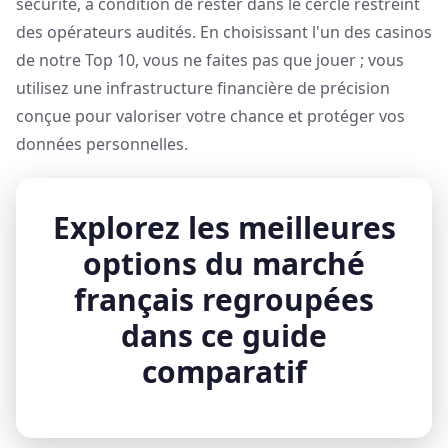
sécurité, à condition de rester dans le cercle restreint
des opérateurs audités. En choisissant l'un des casinos
de notre Top 10, vous ne faites pas que jouer ; vous
utilisez une infrastructure financière de précision
conçue pour valoriser votre chance et protéger vos
données personnelles.
Explorez les meilleures
options du marché
français regroupées
dans ce guide
comparatif